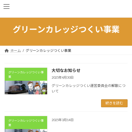
コ
ナ
津久井生涯学習センター
ン
ビ
テ
ゲ
ン
ー
ツ
シ
グリーンカレッジつくい事業
へ
ョ
ス
ン
キ
に
ッ
移
ホーム
グリーンカレッジつくい事業
プ
動
大切なお知らせ
グリーンカレッジつくい事
業
2025年4月30日
グリーンカレッジつくい運営委員会の解散につ
いて
続きを読む
2025年3月14日
グリーンカレッジつくい事
業